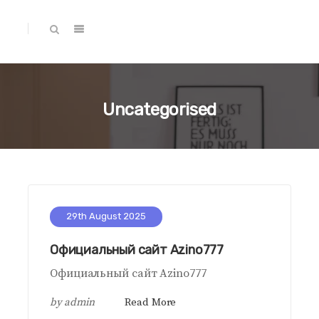
Uncategorised
29th August 2025
Официальный сайт Azino777
Официальный сайт Azino777
by
admin
Read More