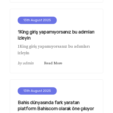
13th August 2025
1King giriş yapamıyorsanız bu adımları
izleyin
1King giriş yapamıyorsanız bu adımları
izleyin
by
admin
Read More
13th August 2025
Bahis dünyasında fark yaratan
platform Bahiscom olarak öne çıkıyor