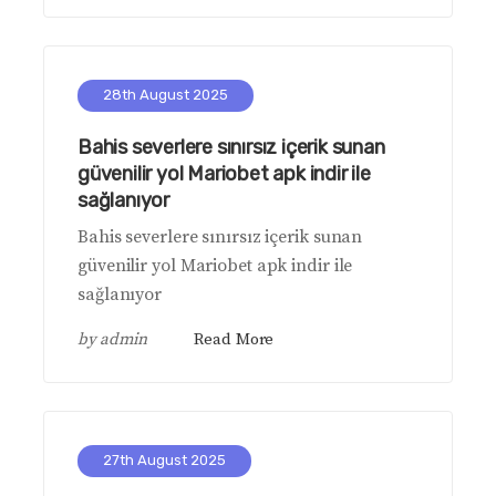
28th August 2025
Bahis severlere sınırsız içerik sunan
güvenilir yol Mariobet apk indir ile
sağlanıyor
Bahis severlere sınırsız içerik sunan
güvenilir yol Mariobet apk indir ile
sağlanıyor
by
admin
Read More
27th August 2025