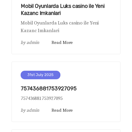
Mobil Oyunlarda Luks casino ile Yeni
Kazanc Imkanlari
Mobil Oyunlarda Luks casino ile Yeni
Kazanc Imkanlari
by
admin
Read More
31st July 2025
757436881753927095
757436881753927095
by
admin
Read More