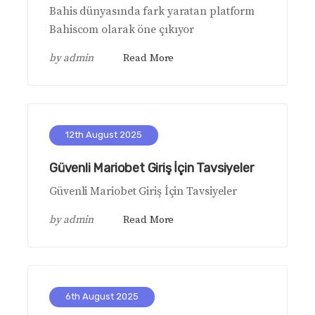
Bahis dünyasında fark yaratan platform
Bahiscom olarak öne çıkıyor
by
admin
Read More
12th August 2025
Güvenli Mariobet Giriş İçin Tavsiyeler
Güvenli Mariobet Giriş İçin Tavsiyeler
by
admin
Read More
6th August 2025